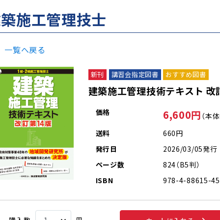
建築施工管理技士
一覧へ戻る
新刊
講習会指定図書
おすすめ図書
建築施工管理技術テキスト 改
価格
6,600円
（本体
送料
660円
発行日
2026/03/05発行
ページ数
824（B5判）
ISBN
978-4-88615-45