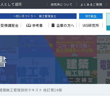
法人として認可
研究所について
よくあるご質問
～担い手づくり～ 施工管理技士
地方創生
受検講習会
参考書
企業の方へ
IAS研究所
書
建築施工管理技術テキスト 改訂第14版