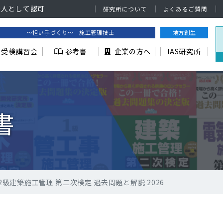
法人として認可
研究所について
よくあるご質問
～担い手づくり～ 施工管理技士
地方創生
受検講習会
参考書
企業の方へ
IAS研究所
書
2級建築施工管理 第二次検定 過去問題と解説 2026