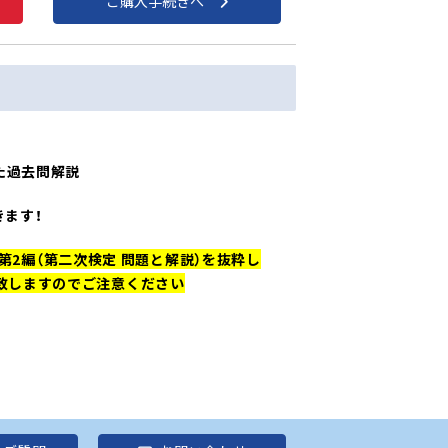
ご購入手続きへ
た過去問解説
ます！
ら第2編（第二次検定 問題と解説）を抜粋し
致しますのでご注意ください