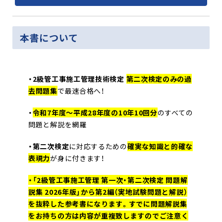
本書について
・
2級管工事施工管理技術検定
第二次検定のみ
の過
去問題集
で最速合格へ！
・
令和7年度〜平成28年度の10年10回分
のすべての
問題と解説を網羅
・第二次検定
に対応するための
確実な知識と的確な
表現力
が身に付きます！
・「2級管工事施工管理 第一次・第二次検定 問題解
説集 2026年版」から第2編（実地試験問題と解説）
を抜粋した参考書になります。すでに問題解説集
をお持ちの方は内容が重複致しますのでご注意く