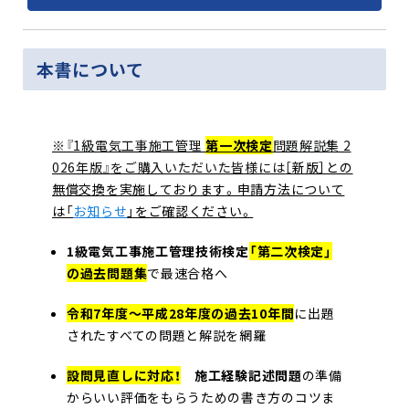
本書について
※『1級電気工事施工管理
第一次検定
問題解説集 2
026年版』をご購入いただいた皆様には
［新版］との
無償交換を実施しております。申請方法について
は「
お知らせ
」をご確認ください。
1級電気工事施工管理技術検定
「第二次検定」
の過去問題集
で最速合格へ
令和7年度〜平成28年度の過去10年間
に出題
されたすべての問題と解説を網羅
設問見直しに対応！
施工経験記述問題
の準備
からいい評価をもらうための書き方のコツま