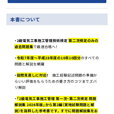
本書について
・2級電気工事施工管理技術検定
第二次検定のみ
の
過去問題集
で最速合格へ！
・
令和7年度〜平成28年度の10年10回分
のすべての
問題と解説を網羅
・
設問見直しに対応
！
施工経験記述問題の準備か
らいい評価をもらうための書き方のコツまでズバ
リ解説
・
「2級電気工事施工管理 第一次・第二次検定 問題
解説集 2026年版」から第2編（実地試験問題と解
説）を抜粋した参考書です。すでに問題解説集をお