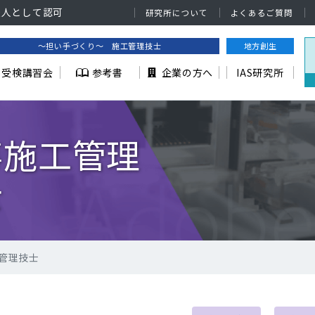
法人として認可
研究所について
よくあるご質問
～担い手づくり～ 施工管理技士
地方創生
受検講習会
参考書
企業の方へ
IAS研究所
事施工管理
士
管理技士