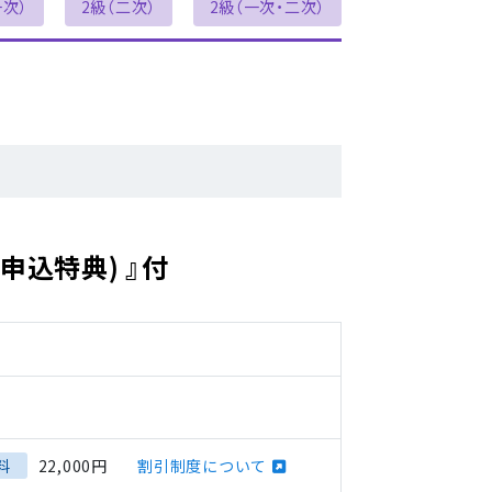
一次）
2級（二次）
2級（一次・二次）
申込特典) 』付
料
22,000円
割引制度について