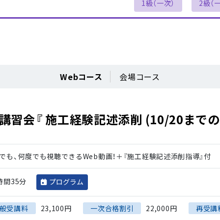
1級（一次）
2級（
Webコース
会場コース
習会『 施工経験記述添削 (10/20までの
でも、何度でも視聴できるWeb動画！＋『施工経験記述添削指導』付
時間35分
プログラム
般受講料
23,100円
一次合格割引
22,000円
再受講