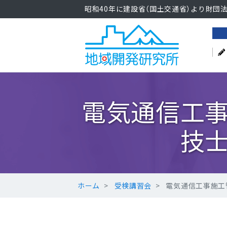
昭和40年に建設省（国土交通省）より財団
電気通信工
技
ホーム
受検講習会
電気通信工事施工