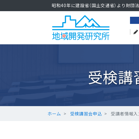
昭和40年に建設省（国土交通省）より財団
受検講
ホーム
受検講習会申込
受講者情報入