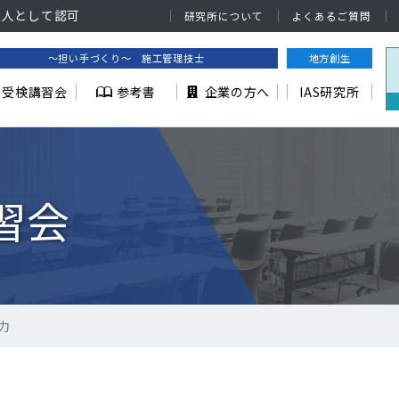
法人として認可
研究所について
よくあるご質問
～担い手づくり～ 施工管理技士
地方創生
受検講習会
参考書
企業の方へ
IAS研究所
習会
力