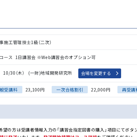
事施工管理技士1級（二次）
コース
1日講習会
※Web講習会のオプション可
10/30（木）
(一財)地域開発研究所
会場を変更する
般受講料
23,100円
一次合格割引
22,000円
再受講
希望の方は受講者情報入力の「講習会指定図書の購入」項目にてボタ
時に発送
いたします。
発送開始時期はコース詳細
をご確認ください。