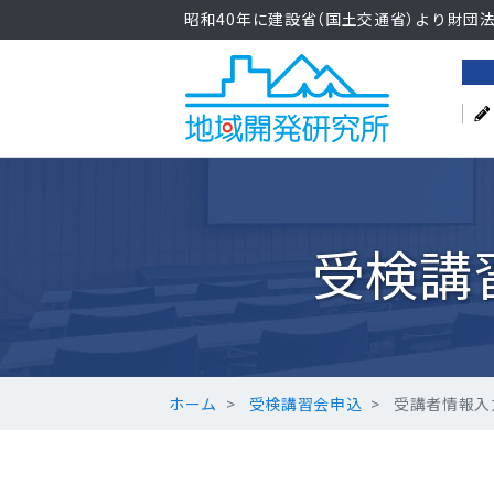
昭和40年に建設省（国土交通省）より財団
受検講
ホーム
受検講習会申込
受講者情報入