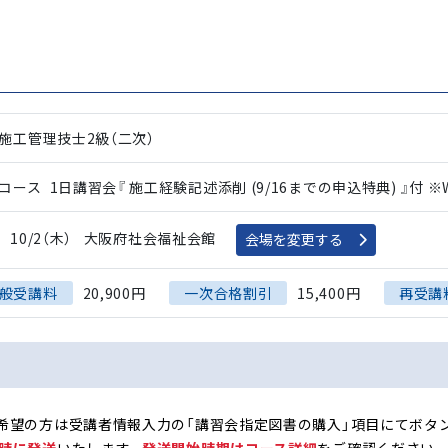
施工管理技士2級（二次）
コース
1日講習会『 施工経験記述添削 (9/16までの申込特典) 』付
※
10/2（木）
大阪府社会福祉会館
会場を変更する
般受講料
20,900円
一次合格割引
15,400円
再受講
希望の方は受講者情報入力の「講習会指定図書の購入」項目にてボタ
時に発送
いたします。
発送開始時期はコース詳細
をご確認ください。