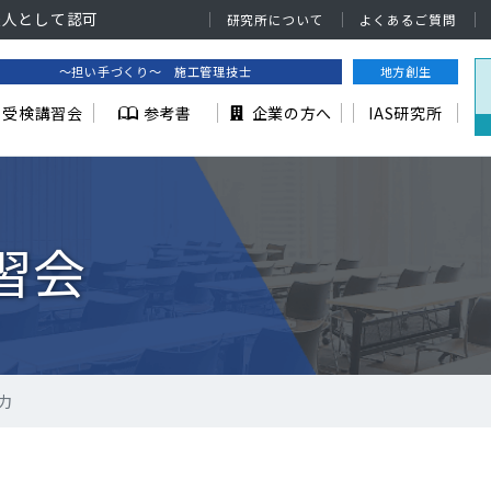
法人として認可
研究所について
よくあるご質問
～担い手づくり～ 施工管理技士
地方創生
受検講習会
参考書
企業の方へ
IAS研究所
習会
力