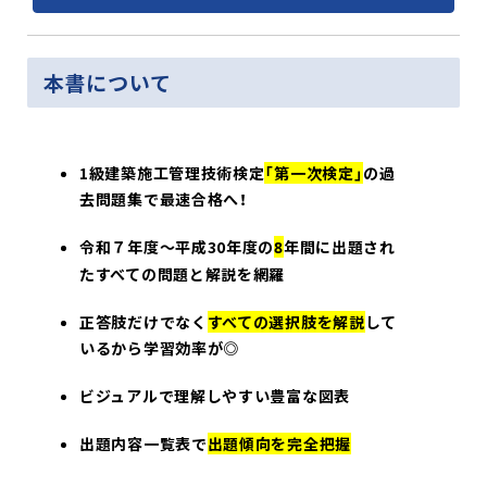
本書について
1
級建築施工管理技術検定
「第一次検定」
の過
去問題集で最速合格へ！
令和７年度～平成30年度の
年間
に出題され
8
たすべての問題と解説を網羅
正答肢だけでなく
すべての選択肢を解説
して
いるから学習効率が
◎
ビジュアルで理解
しやすい豊富な図表
出題内容一覧表で
出題傾向を完全把握