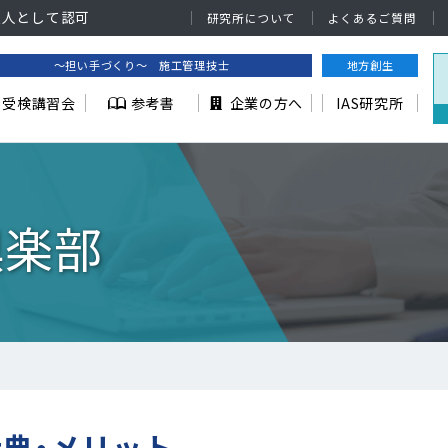
法人として認可
研究所について
よくあるご質問
～担い手づくり～ 施工管理技士
地方創生
受検講習会
参考書
企業の方へ
IAS研究所
倶楽部
特典・メリット