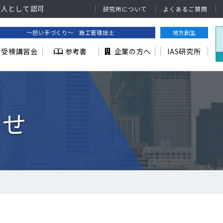
法人として認可
研究所について
よくあるご質問
～担い手づくり～ 施工管理技士
地方創生
受検講習会
参考書
企業の方へ
IAS研究所
らせ