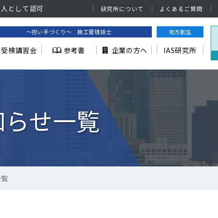
法人として認可
研究所について
よくあるご質問
～担い手づくり～ 施工管理技士
地方創生
受検講習会
参考書
企業の方へ
IAS研究所
知らせ一覧
一覧